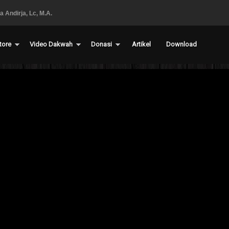
a Andirja, Lc, M.A.
a Andirja, Lc, M.A.
tore
Video Dakwah
Donasi
Artikel
Download
llah dan Jangan Berbuat
 1 - Ustadz Dr. Firanda
Firanda Andirja, M.A.