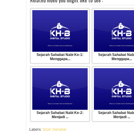
Related video you might like to see :
Fase Masuk Islamnya Hamzah dan Umar, Hingga P
Awal turunnya wahyu
Perjalanan Nabi dari Kenabian Hingga Hijrah 
Sejarah Sahabat Nabi Ke-1:
Sejarah Sahabat Nab
Hikmah Masuk Islam nya Hamzah Bin Abdul Mut
Menggapa...
Menggapa...
Khaththab
Rumah AL Arqom dan Hijrah ke Habasyah
Pernikahan Nabi Dengan Khadijah
Sejarah Sahabat Nabi Ke-2:
Sejarah Sahabat Nab
Menjadi ...
Menjadi ...
Labels:
Sirah Sahabat